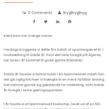
0 Comments
BrygBrygBryg
Kært barn har mange navne.
I lørdags bryggede vi dette års batch af spontangæret øl. I
modsætning til sidste år ,hvor det hele foregik på Agersø,
var turen i år kommet til gode gamle Brønshøj!
Sidste år lavede vi turbid mash i en hjemmelavet mash-tun,
det gik rigtig fint men vi trængte til en mere holdbar løsning.
Det samme gjorde sig gældende for nedkøling, som sidste
år foregik i selve gæringsspanden.
I år havde vi et hjemmelavet Koelschip, lavet ud af en 50L