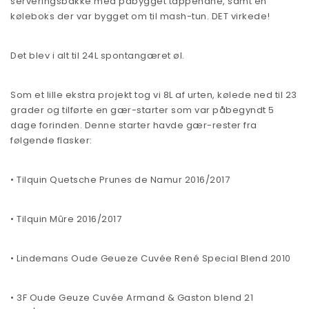
serveringsbakke med påbygget tappehane, samt en
køleboks der var bygget om til mash-tun. DET virkede!
Det blev i alt til 24L spontangæret øl.
Som et lille ekstra projekt tog vi 8L af urten, kølede ned til 23
grader og tilførte en gær-starter som var påbegyndt 5
dage forinden. Denne starter havde gær-rester fra
følgende flasker:
• Tilquin Quetsche Prunes de Namur 2016/2017
• Tilquin Mûre 2016/2017
• Lindemans Oude Geueze Cuvée René Special Blend 2010
• 3F Oude Geuze Cuvée Armand & Gaston blend 21