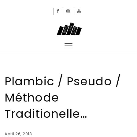
Skip to content
BRYGBRYGBRYG
Toggle
navigation
Plambic / Pseudo /
Méthode
Traditionelle…
April 26, 2018