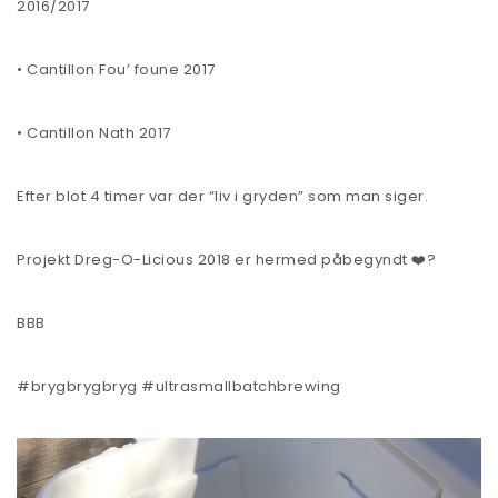
2016/2017
• Cantillon Fou’ foune 2017
• Cantillon Nath 2017
Efter blot 4 timer var der “liv i gryden” som man siger.
Projekt Dreg-O-Licious 2018 er hermed påbegyndt ❤️?
BBB
#brygbrygbryg #ultrasmallbatchbrewing