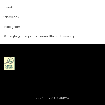
email
facebook
instagram
#brygbrygbryg • #ultrasmallbatchbrewing
2024
BRYGBRYGBRYG