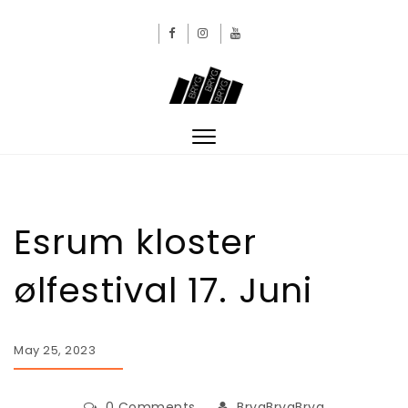
Skip to content
BRYGBRYGBRYG
Toggle
navigation
Esrum kloster
ølfestival 17. Juni
May 25, 2023
0 Comments
BrygBrygBryg