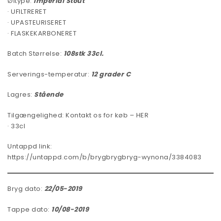
Øltype:
Imperial Stout
· UFILTRERET
· UPASTEURISERET
· FLASKEKARBONERET
Batch Størrelse:
108stk 33cl.
Serverings-temperatur:
12 grader C
Lagres:
Stående
Tilgængelighed:
Kontakt os for køb – HER
· 33cl
Untappd link:
https://untappd.com/b/brygbrygbryg-wynona/3384083
Bryg dato:
22/05-2019
Tappe dato:
10/08-2019