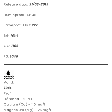
Release dato:
31/08-2019
Humleprofil IBU: 48
Farveprofil EBC:
227
BG:
10
64
OG:
1106
FG:
1048
Vand:
104L
Profil:
Hårdhed – 21 dH
Calcium (Ca) – 110 mg/l
Magnesium (Mg) – 26 mg/l