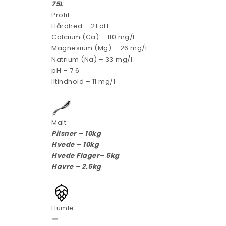
75L
Profil:
Hårdhed – 21 dH
Calcium (Ca) – 110 mg/l
Magnesium (Mg) – 26 mg/l
Natrium (Na) – 33 mg/l
pH – 7.6
Iltindhold – 11 mg/l
Malt:
Pilsner – 10kg
Hvede – 10kg
Hvede Flager– 5kg
Havre –
2.5
kg
Humle:
—