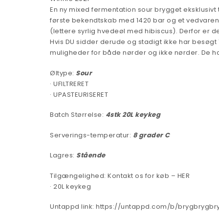
En ny mixed fermentation sour brygget eksklusivt t
første bekendtskab med 1420 bar og et vedvarende 
(lettere syrlig hvedeøl med hibiscus). Derfor er
Hvis DU sidder derude og stadigt ikke har besøg
muligheder for både nørder og ikke nørder. De har
Øltype:
Sour
· UFILTRERET
· UPASTEURISERET
Batch Størrelse:
4
stk 20L keykeg
Serverings-temperatur:
8 grader C
Lagres:
Stående
Tilgængelighed:
Kontakt os for køb – HER
· 20L keykeg
Untappd link:
https://untappd.com/b/brygbrygbr