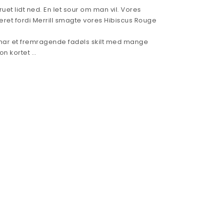
uet lidt ned. En let sour om man vil. Vores
eret fordi Merrill smagte vores Hibiscus Rouge
 har et fremragende fadøls skilt med mange
on kortet …