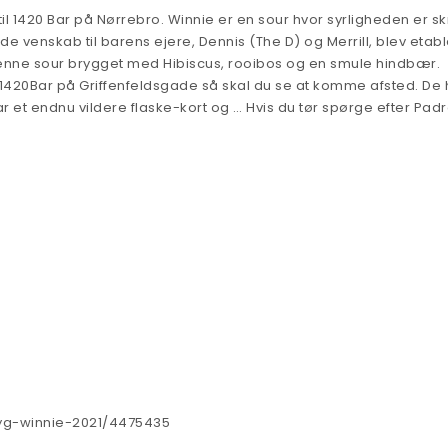
il
1420 Bar
på Nørrebro. Winnie er en sour hvor syrligheden er skr
venskab til barens ejere, Dennis (The D) og Merrill, blev etabl
 denne sour brygget med Hibiscus, rooibos og en smule hindbær.
t 1420Bar på Griffenfeldsgade så skal du se at komme afsted. De
 et endnu vildere flaske-kort og … Hvis du tør spørge efter Padr
yg-winnie-2021/4475435