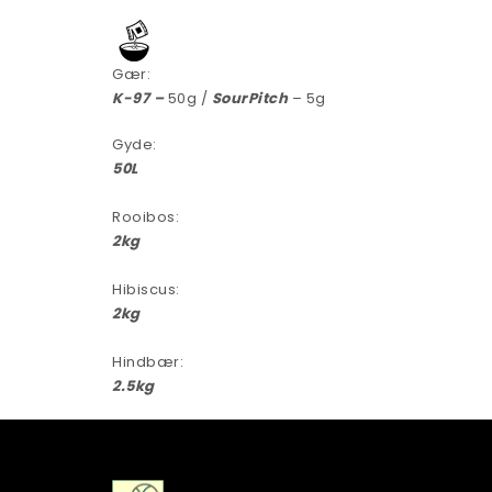
Gær:
K-97 –
50g /
SourPitch
– 5g
Gyde:
50L
Rooibos:
2kg
Hibiscus:
2kg
Hindbær:
2.5kg