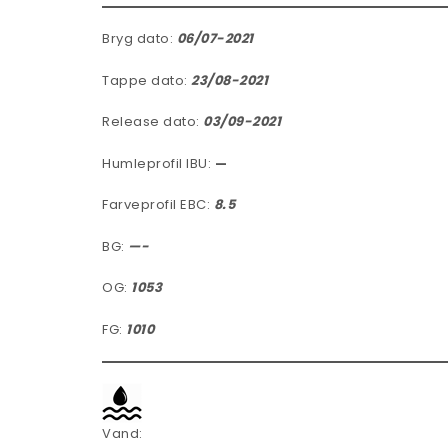
Bryg dato:
06/07-2021
Tappe dato:
23/08-2
021
Release dato:
03/09-2021
Humleprofil IBU:
—
Farveprofil EBC:
8.5
BG:
—-
OG:
1053
FG:
1010
Vand: