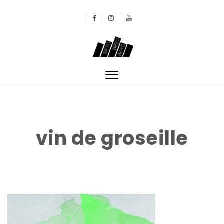
Skip to content
BRYGBRYGBRYG
Toggle
navigation
vin de groseille