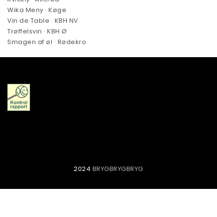
Wika Meny · Køge
Vin de Table · KBH NV
Trøffelsvin · KBH Ø
Smagen af øl · Rødekro
2024
BRYGBRYGBRYG