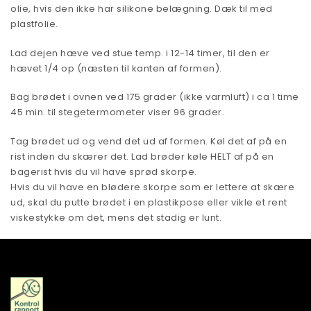
olie, hvis den ikke har silikone belægning. Dæk til med
plastfolie.
Lad dejen hæve ved stue temp. i 12-14 timer, til den er
hævet 1/4 op (næsten til kanten af formen).
Bag brødet i ovnen ved 175 grader (ikke varmluft) i ca 1 time
45 min. til stegetermometer viser 96 grader.
Tag brødet ud og vend det ud af formen. Køl det af på en
rist inden du skærer det. Lad brøder køle HELT af på en
bagerist hvis du vil have sprød skorpe.
Hvis du vil have en blødere skorpe som er lettere at skære
ud, skal du putte brødet i en plastikpose eller vikle et rent
viskestykke om det, mens det stadig er lunt.