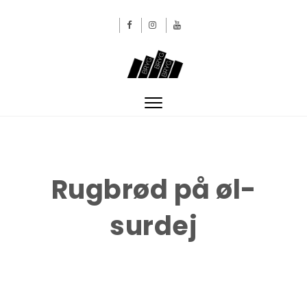
Skip to content
BRYGBRYGBRYG
Toggle
navigation
Rugbrød på øl-
surdej