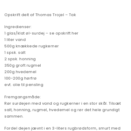
Opskrift delt af Thomas Trojel – Tak
Ingredienser:
1 glas/klat øl-surdej –
se opskrift her
1 liter vand
500g knækkede rugkerner
1 spsk. salt
2 spsk. honning
350g groft rugmel
200g hvedemel
100-200g hørfrø
evt. olie til pensling
Fremgangsmåde:
Rør surdejen med vand og rugkerner i en stor skål. Tilsæt
salt, honning, rugmel, hvedemel og rør det hele grundigt
sammen.
Fordel dejen jævnt i en 3-liters rugbrødsform, smurt med