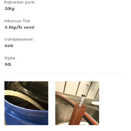
Rabarber puré:
20kg
Hibiscus Thé:
0.5kg/5L vand
Vaniljebønner:
6stk
Gyde:
50L