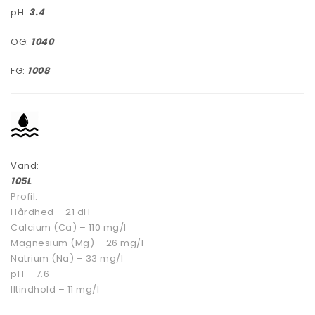
pH:
3.4
OG:
1040
FG:
1008
Vand:
105L
Profil:
Hårdhed – 21 dH
Calcium (Ca) – 110 mg/l
Magnesium (Mg) – 26 mg/l
Natrium (Na) – 33 mg/l
pH – 7.6
Iltindhold – 11 mg/l