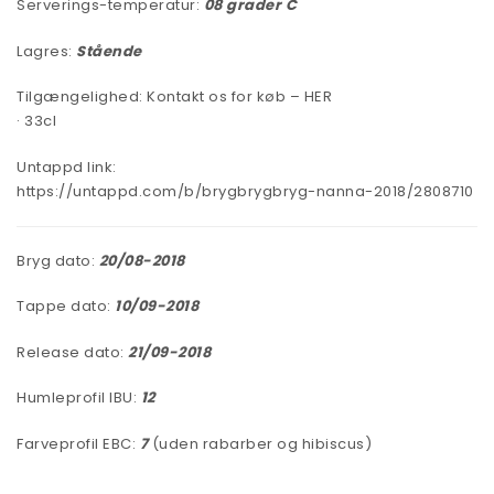
Serverings-temperatur:
08
grader C
Lagres:
Stående
Tilgængelighed:
Kontakt os for køb – HER
· 33cl
Untappd link:
https://untappd.com/b/brygbrygbryg-nanna-2018/2808710
Bryg dato:
20/08-2018
Tappe dato:
10
/09-2018
Release dato:
21
/09-2018
Humleprofil IBU:
12
Farveprofil EBC:
7
(uden rabarber og hibiscus)