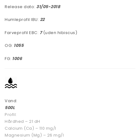
Release dato:
31/05-2018
Humleprofil IBU:
22
Farveprofil EBC:
7
(uden hibiscus)
OG:
1055
FG:
1006
Vand:
500L
Profil:
Hårdhed – 21 dH
Calcium (Ca) – 110 mg/l
Magnesium (Mg) – 26 mg/l