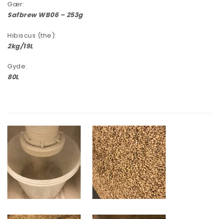
Gær:
Safbrew WB06 – 253g
Hibiscus (the):
2kg/19L
Gyde:
80L