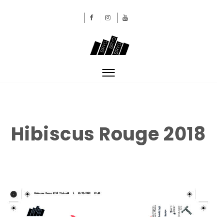
Skip to content
BRYGBRYGBRYG
Toggle
navigation
Hibiscus Rouge 2018