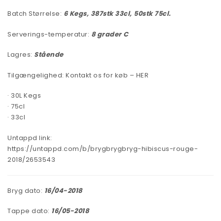
Batch Størrelse:
6 Kegs, 387stk 33cl, 50stk 75cl.
Serverings-temperatur:
8 grader C
Lagres:
Stående
Tilgængelighed:
Kontakt os for køb – HER
· 30L Kegs
· 75cl
· 33cl
Untappd link:
https://untappd.com/b/brygbrygbryg-hibiscus-rouge-
2018/2653543
Bryg dato:
16/04-2018
Tappe dato:
16/05-2018