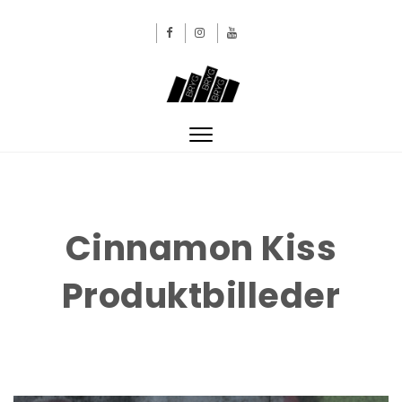
Skip to content
BRYGBRYGBRYG
Toggle
navigation
Cinnamon Kiss
Produktbilleder