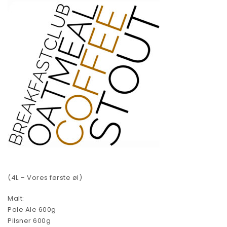
(4L – Vores første øl)
Malt:
Pale Ale 600g
Pilsner 600g