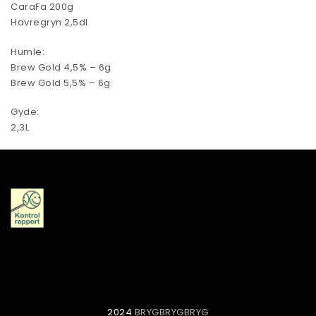
CaraFa 200g
Havregryn 2,5dl
Humle:
Brew Gold 4,5% – 6g
Brew Gold 5,5% – 6g
Gyde:
2,3L
2024
BRYGBRYGBRYG