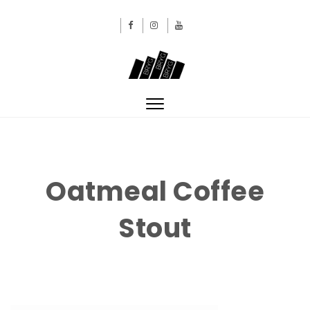
Skip to content
BRYGBRYGBRYG
Toggle
navigation
Oatmeal Coffee
Stout