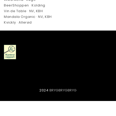
BeerShoppen · Kolding
Vin de Table · NV, KBH
Mandala Organic · NV, KBH
Kvickly · Allerød
2024
BRYGBRYGBRYG