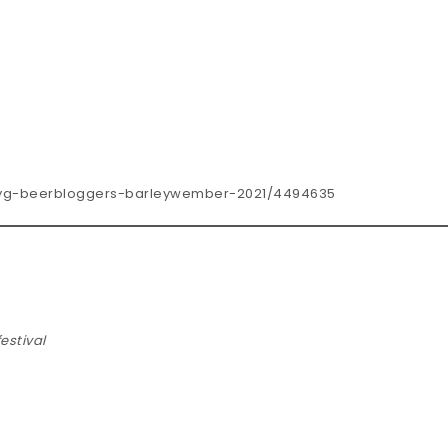
ryg-beerbloggers-barleywember-2021/4494635
festival