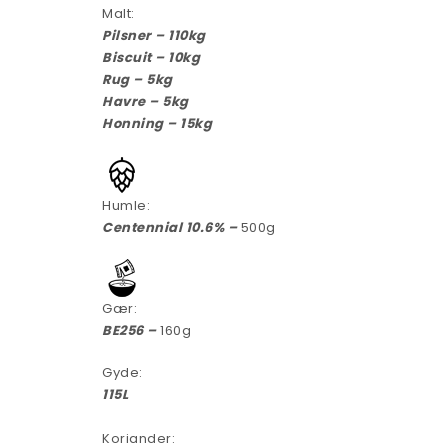
Malt:
Pilsner – 110kg
Biscuit – 10kg
Rug – 5kg
Havre –
5
kg
Honning – 15kg
Humle:
Centennial 10.6% –
500g
Gær:
BE256 –
160g
Gyde:
115L
Koriander: