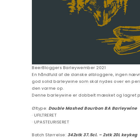
BeerBloggers Barleywember 2021
En håndfuld af de danske ølbloggere, ingen nævn
god solid barleywine som skal nydes over en peri
den varme op.
Denne barleywine er dobbelt mæsket og lagret 
Øltype:
Double Mashed
Bourbon BA Barleywine
· UFILTRERET
· UPASTEURISERET
Batch Størrelse:
342stk 37.5c
l. – 2stk 20L keykeg