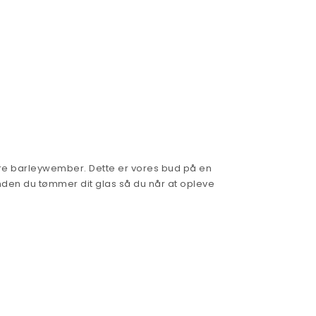
ære barleywember. Dette er vores bud på en
nden du tømmer dit glas så du når at opleve