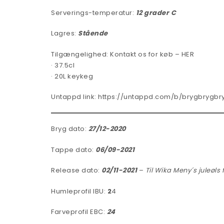
Serverings-temperatur:
12 grader C
Lagres:
Stående
Tilgængelighed:
Kontakt os for køb – HER
· 37.5cl
· 20L keykeg
Untappd link:
https://untappd.com/b/brygbrygb
Bryg dato:
27/12-2020
Tappe dato:
06/09-2
021
Release dato:
02/11-2021
–
Til Wika Meny´s juleøls 
Humleprofil IBU:
2
4
Farveprofil EBC:
24