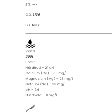
BG:
—-
OG:
1136
FG:
1057
Vand:
200L
Profil:
Hårdhed – 21 dH
Calcium (Ca) – 110 mg/l
Magnesium (Mg) – 26 mg/l
Natrium (Na) – 33 mg/l
pH – 7.6
Iltindhold – 11 mg/l