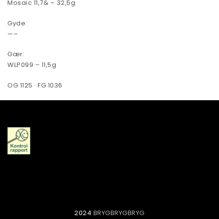
Mosaic 11,7& – 32,5g
Gyde:
—–
Gær:
WLP099 – 11,5g
OG 1125 · FG 1036
2024
BRYGBRYGBRYG