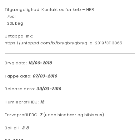
Tilgængelighed:
Kontakt os for køb – HER
· 75cl
· 30L keg
Untappd link:
https://untappd.com/b/brygbrygbryg-a-2019/3113365
Bryg dato:
18/06-2018
Tappe dato:
07/03-2019
Release dato:
30/03-2019
Humleprofil IBU:
12
Farveprofil EBC:
7
(uden hindbær og hibiscus)
Boil pH:
3.8