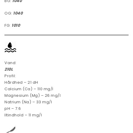
BG:
1040
OG:
1040
FG:
1010
Vand:
210L
Profil:
Hårdhed – 21 dH
Calcium (Ca) – 110 mg/l
Magnesium (Mg) – 26 mg/l
Natrium (Na) – 33 mg/l
pH – 7.6
Iltindhold – 11 mg/l